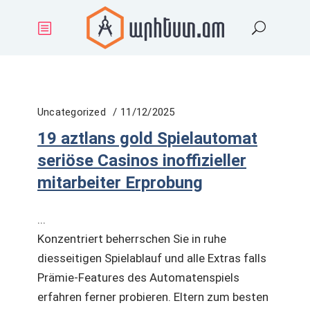
Uncategorized
11/12/2025
19 aztlans gold Spielautomat
seriöse Casinos inoffizieller
mitarbeiter Erprobung
Konzentriert beherrschen Sie in ruhe
diesseitigen Spielablauf und alle Extras falls
Prämie-Features des Automatenspiels
erfahren ferner probieren. Eltern zum besten