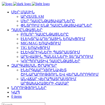
ՄԵՐ ՄԱՍԻՆ
ԱՐՀԵՍՏ.AM
ՄԵՐ ԴԱՍԸՆԹԱՑԱՎԱՐՆԵՐԸ
ՓՆՏՐՈՒՄ ԵՆՔ ԴԱՍԸՆԹԱՑԱՎԱՐՆԵՐ
ԴԱՍԸՆԹԱՑՆԵՐ
ԲՈԼՈՐ ԴԱՍԸՆԹԱՑՆԵՐԸ
ԷԼԵԿՏՐԱ-ԱՂԵՂԱՅԻՆ ԵՌԱԿՑՈՒՄ
MIG/MAG ԵՌԱԿՑՈՒՄ
TIG ԵՌԱԿՑՈՒՄ
ԷԼԵԿՏՐԻԿՆԵՐԻ ՊԱՏՐԱՍՏՈՒՄ
ԱՐԵՎԱՅԻՆ ՊԱՆԵԼՆԵՐԻ ՏԵՂԱԴՐՈՒՄ
ԿՈՐՊՈՐԱՏԻՎ ԴԱՍԸՆԹԱՑՆԵՐ
ԶԱՐԳԱՑՄԱՆ ԾՐԱԳՐԵՐ
ԷՆԵՐԳԱԱՐԴՅՈՒՆԱՎԵՏ
ՇԻՆԱՐԱՐՈՒԹՅՈՒՆ ԵՎ ՎԵՐԱՆՈՐՈԳՈՒՄ
ԱՆՎՃԱՐ ՎԵՐԱՊԱՏՐԱՍՏՈՒՄ
ԱՐՑԱԽԱՀԱՅԵՐԻ ՀԱՄԱՐ
ՆՈՐՈՒԹՅՈՒՆՆԵՐ
ԿԱՊ
0 items