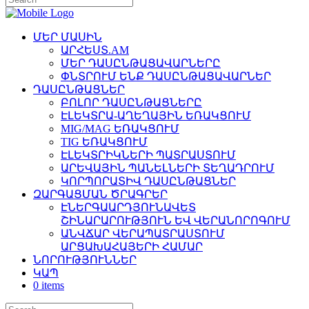
ՄԵՐ ՄԱՍԻՆ
ԱՐՀԵՍՏ.AM
ՄԵՐ ԴԱՍԸՆԹԱՑԱՎԱՐՆԵՐԸ
ՓՆՏՐՈՒՄ ԵՆՔ ԴԱՍԸՆԹԱՑԱՎԱՐՆԵՐ
ԴԱՍԸՆԹԱՑՆԵՐ
ԲՈԼՈՐ ԴԱՍԸՆԹԱՑՆԵՐԸ
ԷԼԵԿՏՐԱ-ԱՂԵՂԱՅԻՆ ԵՌԱԿՑՈՒՄ
MIG/MAG ԵՌԱԿՑՈՒՄ
TIG ԵՌԱԿՑՈՒՄ
ԷԼԵԿՏՐԻԿՆԵՐԻ ՊԱՏՐԱՍՏՈՒՄ
ԱՐԵՎԱՅԻՆ ՊԱՆԵԼՆԵՐԻ ՏԵՂԱԴՐՈՒՄ
ԿՈՐՊՈՐԱՏԻՎ ԴԱՍԸՆԹԱՑՆԵՐ
ԶԱՐԳԱՑՄԱՆ ԾՐԱԳՐԵՐ
ԷՆԵՐԳԱԱՐԴՅՈՒՆԱՎԵՏ
ՇԻՆԱՐԱՐՈՒԹՅՈՒՆ ԵՎ ՎԵՐԱՆՈՐՈԳՈՒՄ
ԱՆՎՃԱՐ ՎԵՐԱՊԱՏՐԱՍՏՈՒՄ
ԱՐՑԱԽԱՀԱՅԵՐԻ ՀԱՄԱՐ
ՆՈՐՈՒԹՅՈՒՆՆԵՐ
ԿԱՊ
0 items