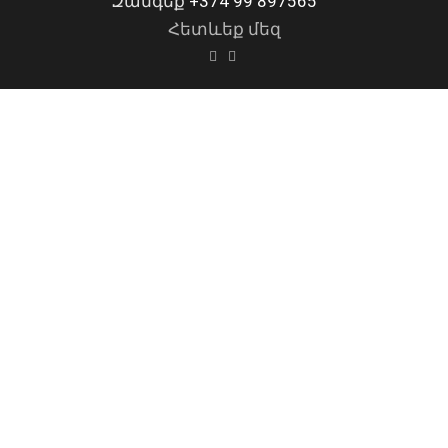
Զանգեք
+374 99 897565
Հետևեք մեզ